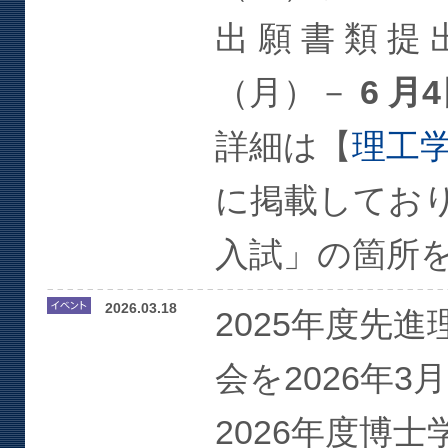
出 願 書 類 提 出
（月）－
6 月
詳細は【
理工
に掲載してお
入試」の箇所
2026.03.18
2025年度先
会を2026年3
2026年度博