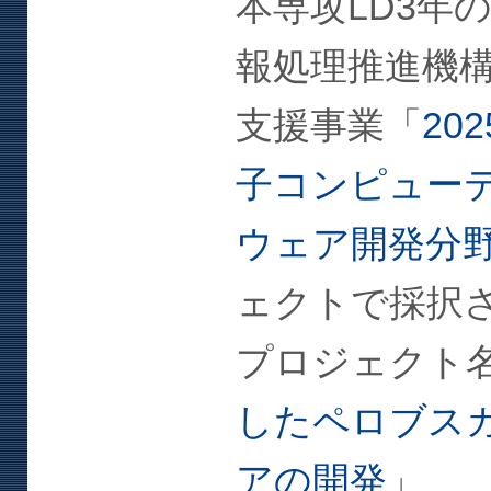
本専攻LD3年
報処理推進機構
支援事業「
20
子コンピュー
ウェア開発分
ェクトで採択
プロジェクト
したペロブス
アの開発
」