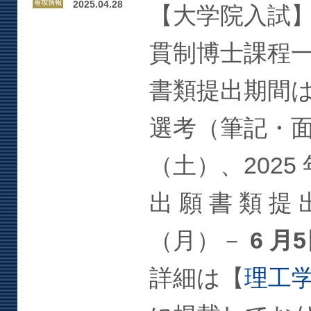
2025.04.28
【大学院入試】2
貫制博士課程
書類提出期間
選考（筆記・面接選
（土）、2025 
出 願 書 類 提 出
（月）－
6 月
詳細は【
理工