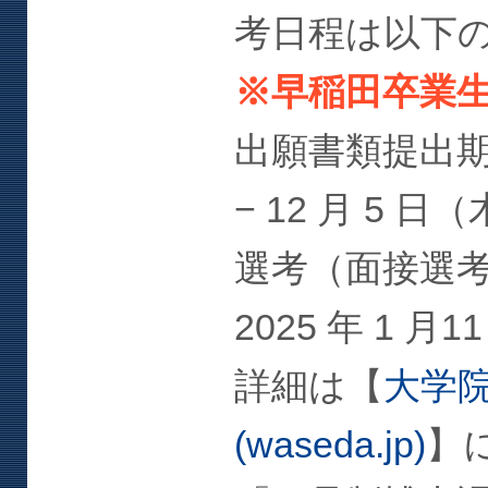
考日程は以下
※早稲田卒業
出願書類提出期間：
− 12 月 5 日（
選考（面接選考）
2025 年 1 月
詳細は【
大学
(waseda.jp)
】