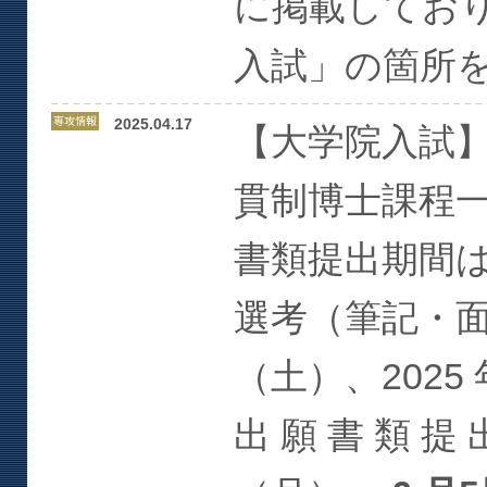
に掲載してお
入試」の箇所
2025.04.17
【大学院入試】2
貫制博士課程
書類提出期間
選考（筆記・面接選
（土）、2025 
出 願 書 類 提 出