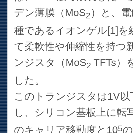
デン薄膜（MoS
）と、電
2
種であるイオンゲル[1]
て柔軟性や伸縮性を持つ
ンジスタ（MoS
TFTs
2
した。
このトランジスタは1V以
し、シリコン基板上に転写
5
のキャリア移動度と10
の