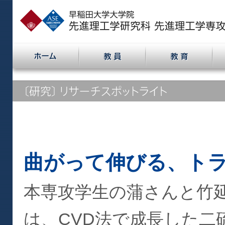
曲がって伸びる、ト
本専攻学生の蒲さんと竹延
は、CVD法で成長した二